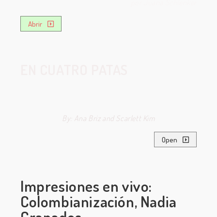
por Juana Schlenker
Abrir
EN CUATRO PATAS
By: Ana Briz and Scarlett Kim
Open
Impresiones en vivo:
Colombianización, Nadia
Granados