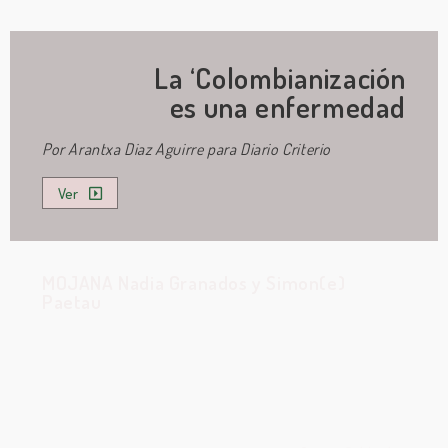
La ‘Colombianización
es una enfermedad
Por Arantxa Diaz Aguirre para Diario Criterio
Ver
MOJANA Nadia Granados y Simon(e)
Paetau