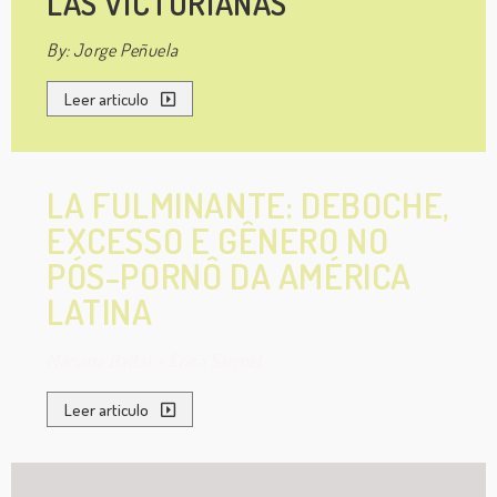
LAS VICTORIANAS
By: Jorge Peñuela
Leer articulo
LA FULMINANTE: DEBOCHE,
EXCESSO E GÊNERO NO
PÓS-PORNÔ DA AMÉRICA
LATINA
Mariana Baltar + Érica Sarmet
Leer articulo