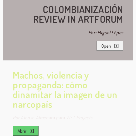
COLOMBIANIZACIÓN
REVIEW IN ARTFORUM
Por: MIguel López
Open
Machos, violencia y
propaganda: cómo
dinamitar la imagen de un
narcopaís
Por Alonso Almenara para VIST Projects
Abrir