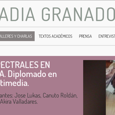
ADIA GRANAD
ALLERES Y CHARLAS
TEXTOS ACADÉMICOS
PRENSA
ENTREVIS
PECTRALES EN
. Diplomado en
ltimedia.
pantes: Jose Lukas, Canuto Roldán,
Akira Valladares.