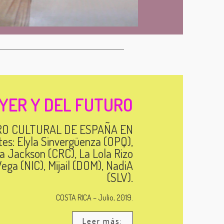
YER Y DEL FUTURO
RO CULTURAL DE ESPAÑA EN
tes: Elyla Sinvergüenza (OPQ),
la Jackson (CRC), La Lola Rizo
ega (NIC), Mijail (DOM), NadiA
(SLV).
COSTA RICA – Julio, 2019.
Leer más: