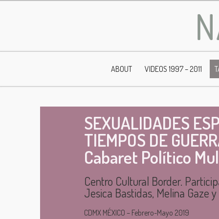
N
ABOUT
VIDEOS 1997 – 2011
T
SEXUALIDADES ES
TIEMPOS DE GUERRA
Cabaret Político Mu
Centro Cultural Border. Partici
Jesica Bastidas, Melina Gaze y 
CDMX MÉXICO – Febrero-Mayo 2019